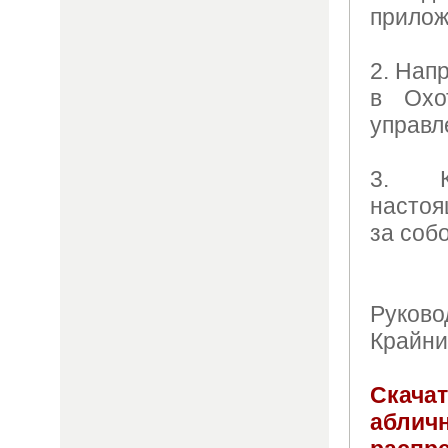
прилож
2. Нап
в Охо
управл
3. К
настоя
за собо
Руков
Крайни
Скачат
абли