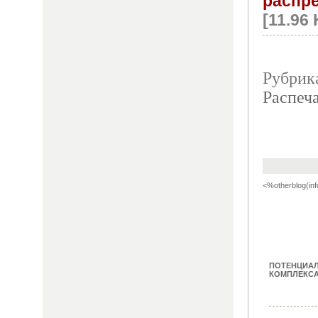
распр
[11.96
Рубрик
Распеча
<%otherblog(inf
ПОТЕНЦИА
КОМПЛЕКСА