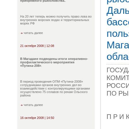
прибрежного рыболовства.
.
Даль
На 20 лет теперь можно получить право лова во
басс
внутренних морских водах и территориальных
морях РФ
поль
читать далее
Мага
21 октября 2008 | 12:08
обла
В Магадане подведены итоги оперативно-
профилактического мероприятия
«Путина-208»
.
ГОСУ
КОМИ
В период проведения ОПМ «Путина-2008»
РОСС
сотрудниками органов внутренних дел во
взаимодействии с контролирующими органами
ПО РЫ
осуществлено 75 сплавов по рекам Ольского
района
читать далее
П Р И К
16 октября 2008 | 14:50