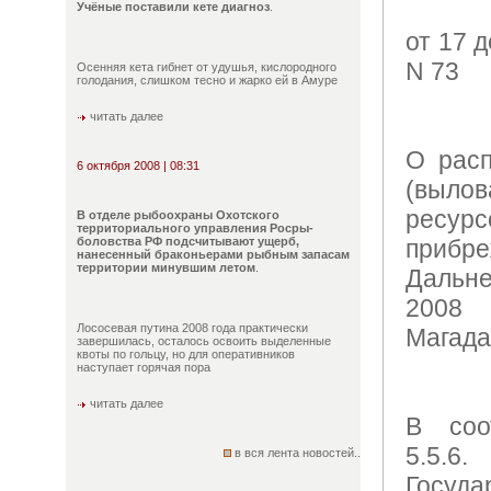
Учёные поставили кете диагноз
.
от 17 
N 73
Осенняя кета гибнет от удушья, кислородного
голодания, слишком тесно и жарко ей в Амуре
читать далее
О расп
6 октября 2008 | 08:31
(вылов
ресур
В отделе рыбоохраны Охотского
территориального управления Росры-
боловства РФ подсчитывают ущерб,
прибр
нанесенный браконьерами рыбным запасам
территории минувшим летом
.
Дальне
2008
Лососевая путина 2008 года практически
Магада
завершилась, осталось освоить выделенные
квоты по гольцу, но для оперативников
наступает горячая пора
читать далее
В соо
5.5.6.
в вся лента новостей..
Госуд