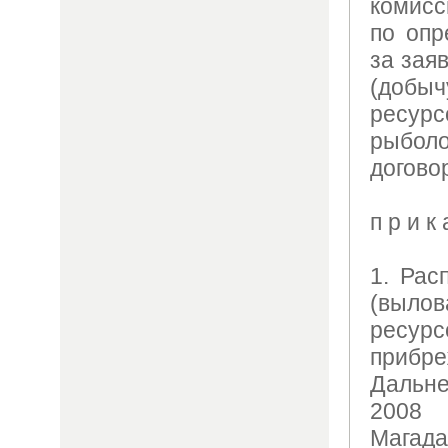
комисс
по опр
за зая
(добыч
ресур
рыбол
догово
п р и к 
1. Рас
(вылов
ресур
прибр
Дальне
2008
Магада