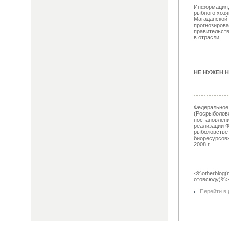
Информация, 
рыбного хозя
Магаданской 
прогнозиров
правительств
в отрасли.
НЕ НУЖЕН Н
Федеральное 
(Росрыболовс
постановлен
реализации Ф
рыболовстве
биоресурсов»
2008 г.
<%otherblog(
отовсюду)%>
Перейти в р