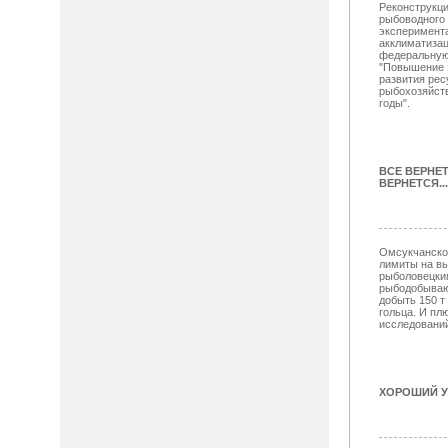
Реконструкци
рыбоводного 
эксперимент
акклиматизац
федеральную
"Повышение 
развития рес
рыбохозяйств
годы".
ВСЕ ВЕРНЕ
ВЕРНЕТСЯ...
Омсукчанско
лимиты на вы
рыболовецки
рыбодобываю
добыть 150 т 
гольца. И пл
исследований 
ХОРОШИЙ У