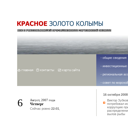
-
общие сведения
-
инвестиционные 
-
региональная ас
-
совет по морско
16 октября 2008 
6
Август, 2007 года
Виктор Зубко
Четверг
потребовал и
коррупцию пр
Сейчас ровно
22:01
,
распределени
вылов рыбы