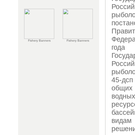
Росси
рыбол
постан
Прави
Федер
Fishery Banners
Fishery Banners
года
Госуд
Росси
рыболо
45-дс
общих
водн
ресур
бассе
видам
решен