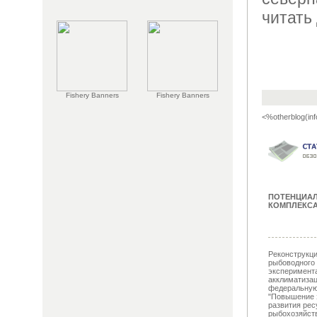
читать 
Fishery Banners
Fishery Banners
<%otherblog(inf
ПОТЕНЦИА
КОМПЛЕКСА
Реконструкци
рыбоводного 
эксперимент
акклиматизац
федеральную
"Повышение 
развития рес
рыбохозяйств