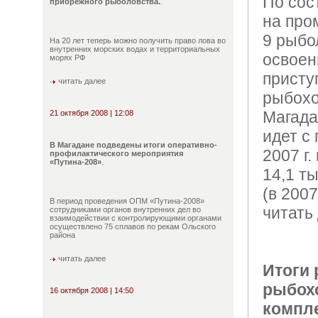
По сост
прибрежного рыболовства.
.
на про
9 рыбо
На 20 лет теперь можно получить право лова во
внутренних морских водах и территориальных
освоен
морях РФ
присту
читать далее
рыбохо
Магада
21 октября 2008 | 12:08
идет с
В Магадане подведены итоги оперативно-
2007 г.
профилактического мероприятия
«Путина-208»
.
14,1 т
(в 2007 
В период проведения ОПМ «Путина-2008»
читать 
сотрудниками органов внутренних дел во
взаимодействии с контролирующими органами
осуществлено 75 сплавов по рекам Ольского
района
читать далее
Итоги
рыбох
16 октября 2008 | 14:50
компл