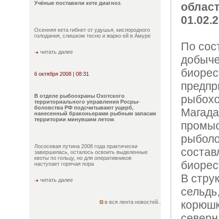
Учёные поставили кете диагноз
.
област
01.02.2
Осенняя кета гибнет от удушья, кислородного
голодания, слишком тесно и жарко ей в Амуре
По сост
читать далее
добыче
биорес
6 октября 2008 | 08:31
предпр
В отделе рыбоохраны Охотского
рыбохо
территориального управления Росры-
боловства РФ подсчитывают ущерб,
Магада
нанесенный браконьерами рыбным запасам
территории минувшим летом
.
промыс
рыболо
Лососевая путина 2008 года практически
состав
завершилась, осталось освоить выделенные
квоты по гольцу, но для оперативников
биоресу
наступает горячая пора
В стру
читать далее
сельдь,
корюшк
в вся лента новостей..
северн