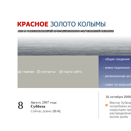
-
общие сведения
-
инвестиционные 
-
региональная ас
-
совет по морско
16 октября 2008 
8
Август, 2007 года
Виктор Зубко
Суббота
потребовал и
коррупцию пр
Сейчас ровно
18:41
,
распределени
вылов рыбы