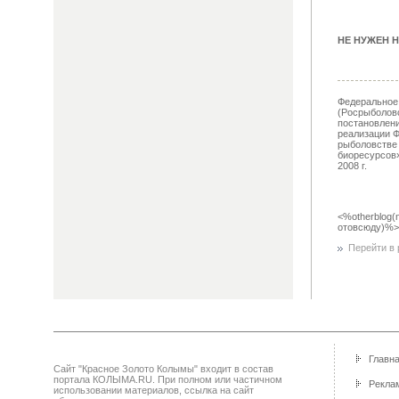
НЕ НУЖЕН Н
Федеральное 
(Росрыболовс
постановлен
реализации Ф
рыболовстве
биоресурсов»
2008 г.
<%otherblog(
отовсюду)%>
Перейти в р
Главн
Сайт "Красное Золото Колымы" входит в состав
портала КОЛЫМА.RU. При полном или частичном
Реклам
использовании материалов, ссылка на сайт