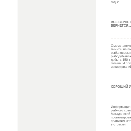
годы".
ВСЕ ВЕРНЕ
ВЕРНЕТСЯ...
Омсукчанско
лимиты на вы
рыболовецки
рыбодобываю
добыть 150 т 
гольца. И пл
исследований 
ХОРОШИЙ У
Информация, 
рыбного хозя
Магаданской 
прогнозиров
правительств
в отрасли.